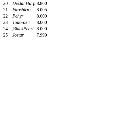
20
DeclanHarp
8.800
21
Idrosbirro
8.005
22
Fehyr
8.000
23
Todorokii
8.000
24
j3lackPearl
8.000
25
Jostar
7.999