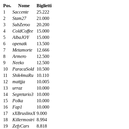
Pos.
Nome
Biglietti
1
Saccente
25.222
2
Stam27
21.000
3
SubZeroo
20.200
4
ColdCoffee
15.000
5
AlbaJOY
15.000
6
openatk
13.500
7
Metamorte
12.666
8
Armero
12.500
9
Neeko
12.500
10
ParacaSold
10.500
11
Shik4maRu
10.110
12
mattjja
10.005
13
urraz
10.000
14
Segretario3
10.000
15
Polka
10.000
16
Fap1
10.000
17
xXBruslinxX
9.000
18
Killermostri
8.994
19
ZefyCars
8.818